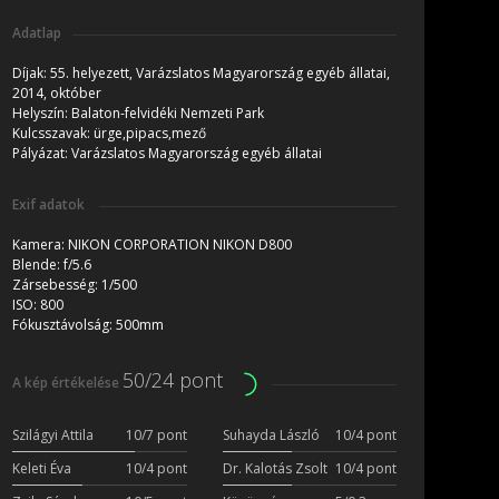
Adatlap
Díjak:
55. helyezett, Varázslatos Magyarország egyéb állatai,
2014, október
Helyszín:
Balaton-felvidéki Nemzeti Park
Kulcsszavak:
ürge,pipacs,mező
Pályázat:
Varázslatos Magyarország egyéb állatai
Exif adatok
Kamera:
NIKON CORPORATION NIKON D800
Blende:
f/5.6
Zársebesség:
1/500
ISO:
800
Fókusztávolság:
500mm
50/24 pont
A kép értékelése
Szilágyi Attila
10/7 pont
Suhayda László
10/4 pont
Keleti Éva
10/4 pont
Dr. Kalotás Zsolt
10/4 pont