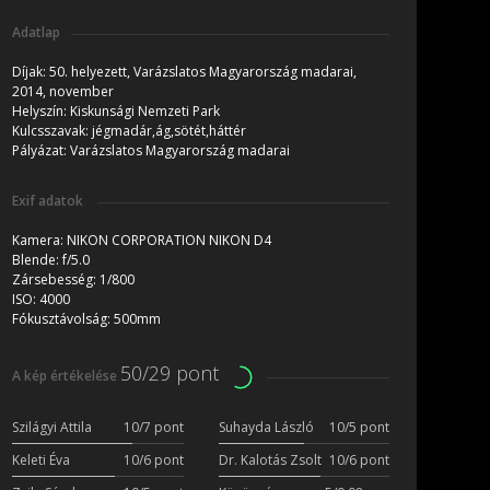
Adatlap
Díjak:
50. helyezett, Varázslatos Magyarország madarai,
2014, november
Helyszín:
Kiskunsági Nemzeti Park
Kulcsszavak:
jégmadár,ág,sötét,háttér
Pályázat:
Varázslatos Magyarország madarai
Exif adatok
Kamera:
NIKON CORPORATION NIKON D4
Blende:
f/5.0
Zársebesség:
1/800
ISO:
4000
Fókusztávolság:
500mm
50/29 pont
A kép értékelése
Szilágyi Attila
10/7 pont
Suhayda László
10/5 pont
Keleti Éva
10/6 pont
Dr. Kalotás Zsolt
10/6 pont