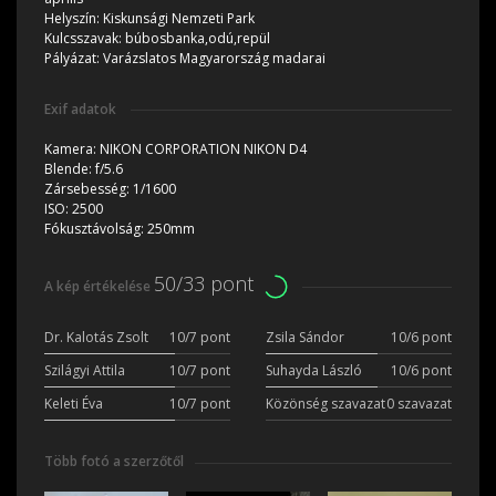
Helyszín:
Kiskunsági Nemzeti Park
Kulcsszavak:
búbosbanka,odú,repül
Pályázat:
Varázslatos Magyarország madarai
Exif adatok
Kamera:
NIKON CORPORATION NIKON D4
Blende:
f/5.6
Zársebesség:
1/1600
ISO:
2500
Fókusztávolság:
250mm
50/33 pont
A kép értékelése
Dr. Kalotás Zsolt
10/7 pont
Zsila Sándor
10/6 pont
Szilágyi Attila
10/7 pont
Suhayda László
10/6 pont
Keleti Éva
10/7 pont
Közönség szavazat
0 szavazat
Több fotó a szerzőtől