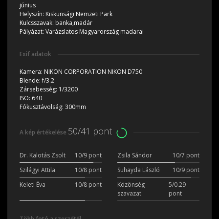
június
Helyszín:
Kiskunsági Nemzeti Park
Kulcsszavak:
banka,madár
Pályázat:
Varázslatos Magyarország madarai
Exif adatok
Kamera:
NIKON CORPORATION NIKON D750
Blende:
f/3.2
Zársebesség:
1/3200
ISO:
640
Fókusztávolság:
300mm
50/41 pont
A kép értékelése
Dr. Kalotás Zsolt
10/9 pont
Zsila Sándor
10/7 pont
Szilágyi Attila
10/8 pont
Suhayda László
10/9 pont
Keleti Éva
10/8 pont
Közönség
5/0.29
szavazat
pont
Több fotó a szerzőtől