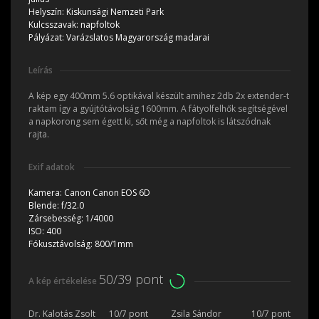
Helyszín:
Kiskunsági Nemzeti Park
Kulcsszavak:
napfoltok
Pályázat:
Varázslatos Magyarország madarai
Leírás
A kép egy 400mm 5.6 optikával készült amihez 2db 2x extender-t
raktam így a gyújtótávolság 1600mm. A fátyolfelhők segítségével
a napkorong sem égett ki, sőt még a napfoltok is látszódnak
rajta.
Exif adatok
Kamera:
Canon Canon EOS 6D
Blende:
f/32.0
Zársebesség:
1/4000
ISO:
400
Fókusztávolság:
800/1mm
50/39 pont
A kép értékelése
Dr. Kalotás Zsolt
10/7 pont
Zsila Sándor
10/7 pont