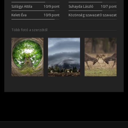
Szilágyi Attila
10/9 pont
Suhayda László
10/7 pont
Keleti Éva
10/9 pont
Közönség szavazat
0 szavazat
Több fotó a szerzőtől