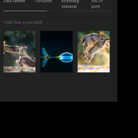
Zsila Sándor
10/9 pont
Közönség
5/0.19
szavazat
pont
Több fotó a szerzőtől