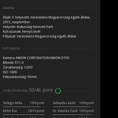
Adatlap
Díjak:
3. helyezett, Varázslatos Magyarország egyéb állatai,
2015, szeptember
Helyszín:
Kiskunsági Nemzeti Park
Kulcsszavak:
hernyó,levél
Pályázat:
Varázslatos Magyarország egyéb állatai
Exif adatok
Kamera:
NIKON CORPORATION NIKON D750
Blende:
f/11.0
Zársebesség:
1/250
ISO:
1600
Fókusztávolság:
55mm
50/46 pont
A kép értékelése
Szilágyi Attila
10/9 pont
Suhayda László
10/9 pont
Keleti Éva
10/10 pont
Dr. Kalotás Zsolt
10/9 pont