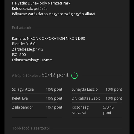
Helyszín:
Duna–Ipoly Nemzeti Park
Kulcsszavak:
petézés
Pályázat:
Varázslatos Magyarország egyéb állatai
Exif adatok
Kamera:
NIKON CORPORATION NIKON D90
Blende:
f/16.0
Zársebesség:
1/13
ISO:
500
Fókusztávolság:
105mm
50/42 pont
A kép értékelése
Szilágyi Attila
10/8 pont
Suhayda László
10/9 pont
Keleti Éva
10/9 pont
Dr. Kalotás Zsolt
10/9 pont
Zsila Sándor
10/7 pont
Közönség
5/0.48
szavazat
pont
Több fotó a szerzőtől