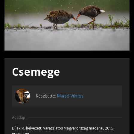
Csemege
Készítette:
Marsó Vilmos
Adatlap
Díjak:
4. helyezett, Varázslatos Magyarország madarai, 2015,
november