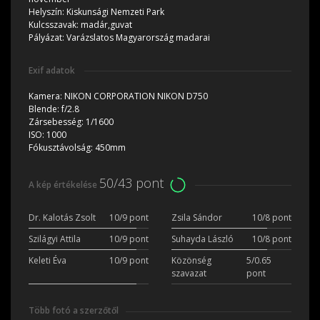
Helyszín:
Kiskunsági Nemzeti Park
Kulcsszavak:
madár,guvat
Pályázat:
Varázslatos Magyarország madarai
Exif adatok
Kamera:
NIKON CORPORATION NIKON D750
Blende:
f/2.8
Zársebesség:
1/1600
ISO:
1000
Fókusztávolság:
450mm
50/43 pont
A kép értékelése
Dr. Kalotás Zsolt
10/9 pont
Zsila Sándor
10/8 pont
Szilágyi Attila
10/9 pont
Suhayda László
10/8 pont
Keleti Éva
10/9 pont
Közönség
5/0.65
szavazat
pont
Több fotó a szerzőtől