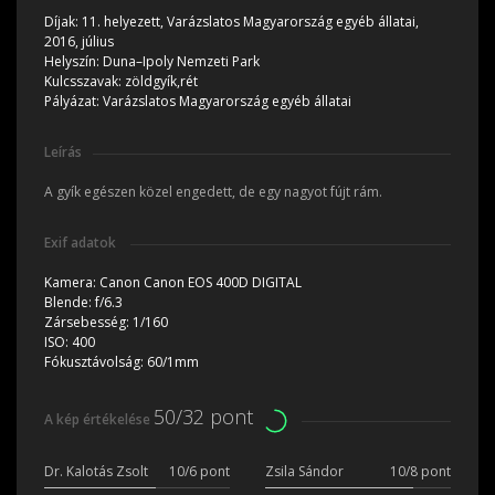
Díjak:
11. helyezett, Varázslatos Magyarország egyéb állatai,
2016, július
Helyszín:
Duna–Ipoly Nemzeti Park
Kulcsszavak:
zöldgyík,rét
Pályázat:
Varázslatos Magyarország egyéb állatai
Leírás
A gyík egészen közel engedett, de egy nagyot fújt rám.
Exif adatok
Kamera:
Canon Canon EOS 400D DIGITAL
Blende:
f/6.3
Zársebesség:
1/160
ISO:
400
Fókusztávolság:
60/1mm
50/32 pont
A kép értékelése
Dr. Kalotás Zsolt
10/6 pont
Zsila Sándor
10/8 pont