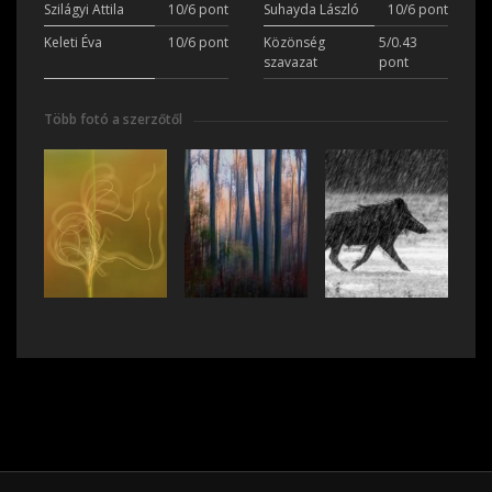
Szilágyi Attila
10/6 pont
Suhayda László
10/6 pont
Keleti Éva
10/6 pont
Közönség
5/0.43
szavazat
pont
Több fotó a szerzőtől