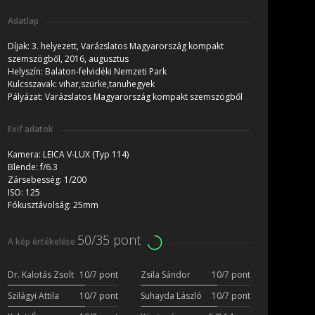
Adatlap
Díjak:
3. helyezett, Varázslatos Magyarország kompakt
szemszögből, 2016, augusztus
Helyszín:
Balaton-felvidéki Nemzeti Park
Kulcsszavak:
vihar,szürke,tanuhegyek
Pályázat:
Varázslatos Magyarország kompakt szemszögből
Exif adatok
Kamera:
LEICA V-LUX (Typ 114)
Blende:
f/6.3
Zársebesség:
1/200
ISO:
125
Fókusztávolság:
25mm
50/35 pont
A kép értékelése
Dr. Kalotás Zsolt
10/7 pont
Zsila Sándor
10/7 pont
Szilágyi Attila
10/7 pont
Suhayda László
10/7 pont