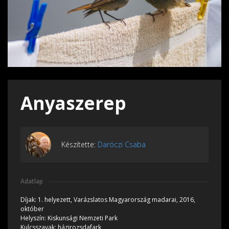
Anyaszerep
Készítette:
Daróczi Csaba
Adatlap
Díjak:
1. helyezett, Varázslatos Magyarország madarai, 2016,
október
Helyszín:
Kiskunsági Nemzeti Park
Kulcsszavak:
házirozsdafark