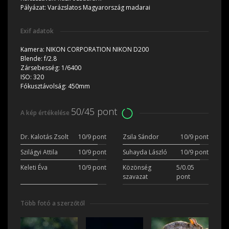
Pályázat:
Varázslatos Magyarország madarai
Exif adatok
Kamera:
NIKON CORPORATION NIKON D200
Blende:
f/2.8
Zársebesség:
1/6400
ISO:
320
Fókusztávolság:
450mm
50/45 pont
A kép értékelése
Dr. Kalotás Zsolt
10/9 pont
Zsila Sándor
10/9 pont
Szilágyi Attila
10/9 pont
Suhayda László
10/9 pont
Keleti Éva
10/9 pont
Közönség
5/0.05
szavazat
pont
Több fotó a szerzőtől