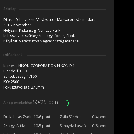
Adatlap
Díjak:
40. helyezett, Varázslatos Magyarország madarai,
2016, november
Helyszín:
Kiskunsági Nemzeti Park
Kulcsszavak:
szürkegém,nagykócsag,lábak
Pályázat:
Varázslatos Magyarország madarai
Exif adatok
Kamera:
NIKON CORPORATION NIKON D4
Blende:
f/13.0
Zársebesség:
1/160
ISO:
2500
Fókusztávolság:
270mm
50/25 pont
A kép értékelése
Dr. Kalotás Zsolt
10/6 pont
Zsila Sándor
10/4 pont
Szilágyi Attila
10/5 pont
Suhayda László
10/6 pont