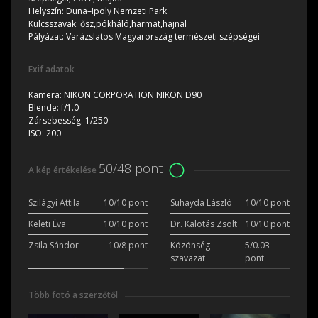
Helyszín:
Duna–Ipoly Nemzeti Park
Kulcsszavak:
ősz,pókháló,harmat,hajnal
Pályázat:
Varázslatos Magyarország természeti szépségei
Exif adatok
Kamera:
NIKON CORPORATION NIKON D90
Blende:
f/1.0
Zársebesség:
1/250
ISO:
200
50/48 pont
A kép értékelése
Szilágyi Attila
10/10 pont
Suhayda László
10/10 pont
Keleti Éva
10/10 pont
Dr. Kalotás Zsolt
10/10 pont
Zsila Sándor
10/8 pont
Közönség
5/0.03
szavazat
pont
Több fotó a szerzőtől