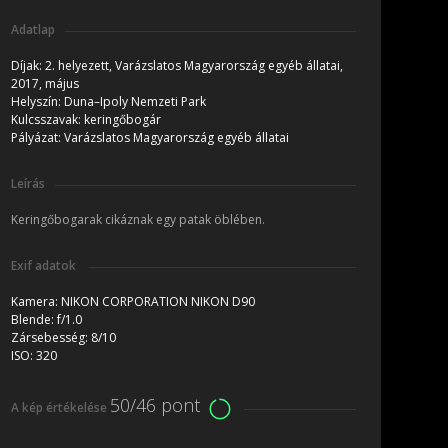
Adatlap
Díjak:
2. helyezett, Varázslatos Magyarország egyéb állatai,
2017, május
Helyszín:
Duna–Ipoly Nemzeti Park
Kulcsszavak:
keringőbogár
Pályázat:
Varázslatos Magyarország egyéb állatai
Leírás
Keringőbogarak cikáznak egy patak öblében.
Exif adatok
Kamera:
NIKON CORPORATION NIKON D90
Blende:
f/1.0
Zársebesség:
8/10
ISO:
320
50/46 pont
A kép értékelése