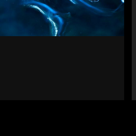
bályzat
Impresszum
Támogatók
Fel