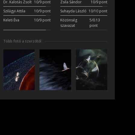
Dr. Kalotás Zsolt
10/9 pont
Zsila Sándor
10/9 pont
Szilágyi Attila
10/9 pont
Suhayda László
10/10 pont
Keleti Éva
10/9 pont
Közönség
5/0.13
szavazat
pont
Több fotó a szerzőtől
iratkozás