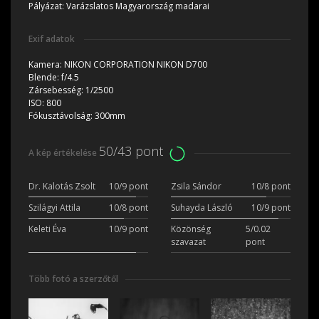
Pályázat:
Varázslatos Magyarország madarai
Exif adatok
Kamera:
NIKON CORPORATION NIKON D700
Blende:
f/4.5
Zársebesség:
1/2500
ISO:
800
Fókusztávolság:
300mm
50/43 pont
A kép értékelése
Dr. Kalotás Zsolt
10/9 pont
Zsila Sándor
10/8 pont
Szilágyi Attila
10/8 pont
Suhayda László
10/9 pont
Keleti Éva
10/9 pont
Közönség
5/0.02
szavazat
pont
Több fotó a szerzőtől