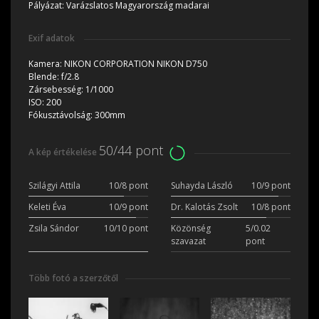
Pályázat:
Varázslatos Magyarország madarai
Exif adatok
Kamera:
NIKON CORPORATION NIKON D750
Blende:
f/2.8
Zársebesség:
1/1000
ISO:
200
Fókusztávolság:
300mm
50/44 pont
A kép értékelése
Szilágyi Attila
10/8 pont
Suhayda László
10/9 pont
Keleti Éva
10/9 pont
Dr. Kalotás Zsolt
10/8 pont
Zsila Sándor
10/10 pont
Közönség
5/0.02
szavazat
pont
Több fotó a szerzőtől