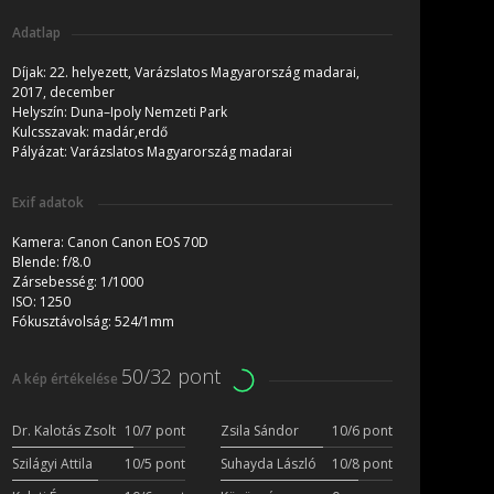
Adatlap
Díjak:
22. helyezett, Varázslatos Magyarország madarai,
2017, december
Helyszín:
Duna–Ipoly Nemzeti Park
Kulcsszavak:
madár,erdő
Pályázat:
Varázslatos Magyarország madarai
Exif adatok
Kamera:
Canon Canon EOS 70D
Blende:
f/8.0
Zársebesség:
1/1000
ISO:
1250
Fókusztávolság:
524/1mm
50/32 pont
A kép értékelése
Dr. Kalotás Zsolt
10/7 pont
Zsila Sándor
10/6 pont
Szilágyi Attila
10/5 pont
Suhayda László
10/8 pont