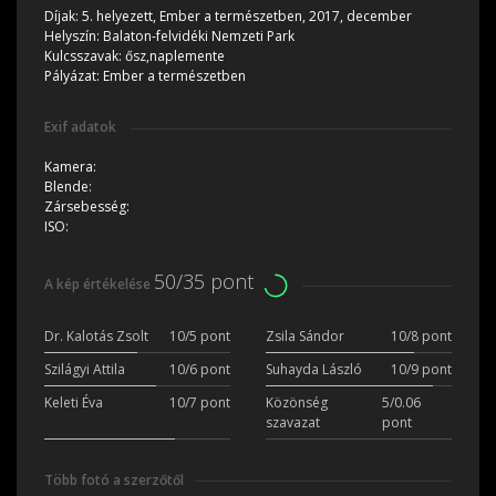
Díjak:
5. helyezett, Ember a természetben, 2017, december
Helyszín:
Balaton-felvidéki Nemzeti Park
Kulcsszavak:
ősz,naplemente
Pályázat:
Ember a természetben
Exif adatok
Kamera:
Blende:
Zársebesség:
ISO:
50/35 pont
A kép értékelése
Dr. Kalotás Zsolt
10/5 pont
Zsila Sándor
10/8 pont
Szilágyi Attila
10/6 pont
Suhayda László
10/9 pont
Keleti Éva
10/7 pont
Közönség
5/0.06
szavazat
pont
Több fotó a szerzőtől