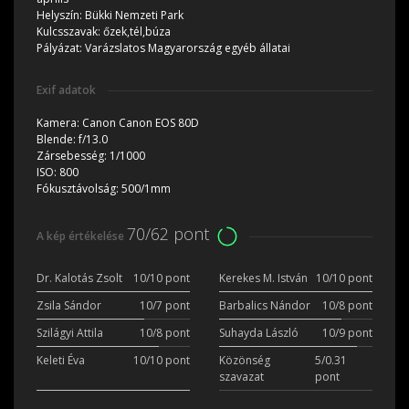
Helyszín:
Bükki Nemzeti Park
Kulcsszavak:
őzek,tél,búza
Pályázat:
Varázslatos Magyarország egyéb állatai
Exif adatok
Kamera:
Canon Canon EOS 80D
Blende:
f/13.0
Zársebesség:
1/1000
ISO:
800
Fókusztávolság:
500/1mm
70/62 pont
A kép értékelése
Dr. Kalotás Zsolt
10/10 pont
Kerekes M. István
10/10 pont
Zsila Sándor
10/7 pont
Barbalics Nándor
10/8 pont
Szilágyi Attila
10/8 pont
Suhayda László
10/9 pont
Keleti Éva
10/10 pont
Közönség
5/0.31
szavazat
pont