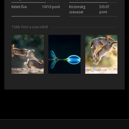
Keleti Éva
10/10 pont
Közönség
5/0.07
szavazat
pont
Több fotó a szerzőtől