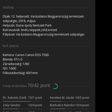
Adatlap
Díjak:
12. helyezett, Varázslatos Magyarország természeti
szépségei, 2018, május
Helyszín:
Duna–Ipoly Nemzeti Park
Kulcsszavak:
levél,cseppek,zöld,erezet
Pályázat:
Varázslatos Magyarország természeti szépségei
Exif adatok
Kamera:
Canon Canon EOS 750D
Blende:
f/11.0
Zársebesség:
1/80
ISO:
1600
Fókusztávolság:
60/1mm
70/42 pont
A kép értékelése
Dr. Kalotás Zsolt
10/7 pont
Kerekes M. István
10/3 pont
Zsila Sándor
10/4 pont
Barbalics Nándor
10/4 pont