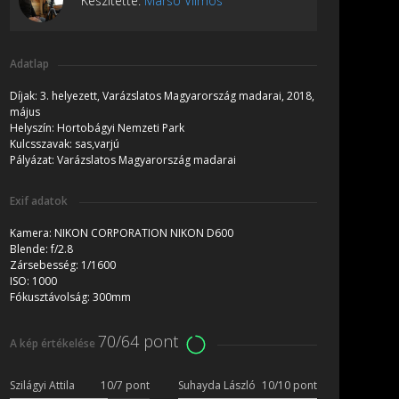
Készítette:
Marsó Vilmos
Adatlap
Díjak:
3. helyezett, Varázslatos Magyarország madarai, 2018,
május
Helyszín:
Hortobágyi Nemzeti Park
Kulcsszavak:
sas,varjú
Pályázat:
Varázslatos Magyarország madarai
Exif adatok
Kamera:
NIKON CORPORATION NIKON D600
Blende:
f/2.8
Zársebesség:
1/1600
ISO:
1000
Fókusztávolság:
300mm
70/64 pont
A kép értékelése
Szilágyi Attila
10/7 pont
Suhayda László
10/10 pont