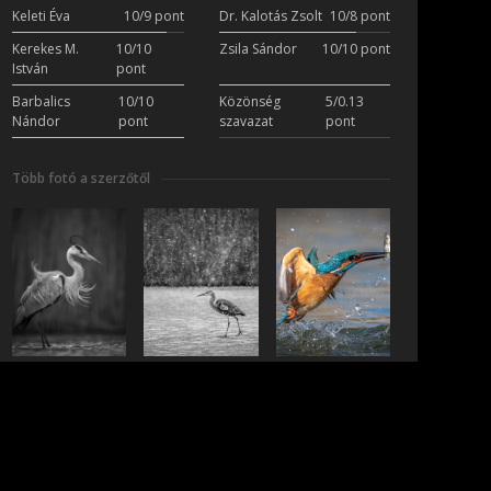
Keleti Éva
10/9 pont
Dr. Kalotás Zsolt
10/8 pont
Kerekes M.
10/10
Zsila Sándor
10/10 pont
István
pont
Barbalics
10/10
Közönség
5/0.13
Nándor
pont
szavazat
pont
Több fotó a szerzőtől