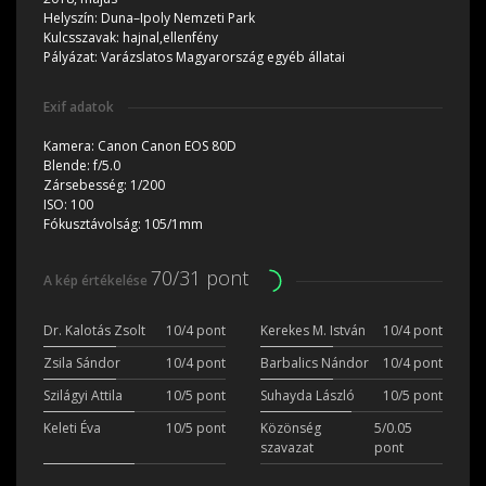
Helyszín:
Duna–Ipoly Nemzeti Park
Kulcsszavak:
hajnal,ellenfény
Pályázat:
Varázslatos Magyarország egyéb állatai
Exif adatok
Kamera:
Canon Canon EOS 80D
Blende:
f/5.0
Zársebesség:
1/200
ISO:
100
Fókusztávolság:
105/1mm
70/31 pont
A kép értékelése
Dr. Kalotás Zsolt
10/4 pont
Kerekes M. István
10/4 pont
Zsila Sándor
10/4 pont
Barbalics Nándor
10/4 pont
Szilágyi Attila
10/5 pont
Suhayda László
10/5 pont
Keleti Éva
10/5 pont
Közönség
5/0.05
szavazat
pont