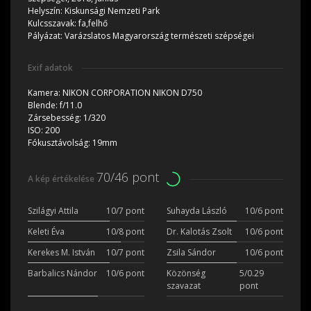
Helyszín:
Kiskunsági Nemzeti Park
Kulcsszavak:
fa,felhő
Pályázat:
Varázslatos Magyarország természeti szépségei
Exif adatok
Kamera:
NIKON CORPORATION NIKON D750
Blende:
f/11.0
Zársebesség:
1/320
ISO:
200
Fókusztávolság:
19mm
70/46 pont
A kép értékelése
Szilágyi Attila
10/7 pont
Suhayda László
10/6 pont
Keleti Éva
10/8 pont
Dr. Kalotás Zsolt
10/6 pont
Kerekes M. István
10/7 pont
Zsila Sándor
10/6 pont
Barbalics Nándor
10/6 pont
Közönség
5/0.29
szavazat
pont