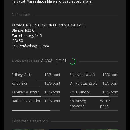
Pályázat:
Varázslatos Magyarország egyéb állatai
Exif adatok
Kamera:
NIKON CORPORATION NIKON D750
Blende:
f/22.0
Zársebesség:
1/15
ISO:
50
Fókusztávolság:
35mm
70/46 pont
A kép értékelése
Szilágyi Attila
10/5 pont
Suhayda László
10/6 pont
Keleti Éva
10/6 pont
Dr. Kalotás Zsolt
10/7 pont
Kerekes M. István
10/6 pont
Zsila Sándor
10/8 pont
Barbalics Nándor
10/8 pont
Közönség
5/0.06
szavazat
pont
Több fotó a szerzőtől