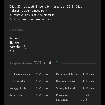
Díjak:
37. helyezett, Ember a természetben, 2018, július
Helyszín:
Bükki Nemzeti Park
Kulcsszavak:
bükk,szentlélek,szikla
Pályázat:
Ember a természetben
Exif adatok
Kamera:
Blende:
Zársebesség:
ISO:
70/9 pont
A kép értékelése
Dr. Kalotás Zsolt
10/1 pont
Kerekes M. István
10/1 pont
Zsila Sándor
10/2 pont
Barbalics Nándor
10/2 pont
Szilágyi Attila
10/1 pont
Suhayda László
10/1 pont
Keleti Éva
10/1 pont
Közönség
5/0.93
szavazat
pont