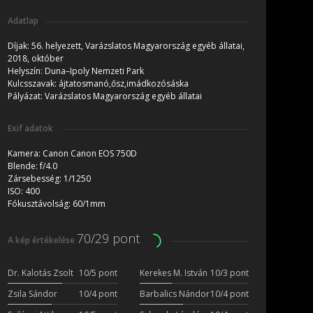
Adatlap
Díjak:
56. helyezett, Varázslatos Magyarország egyéb állatai,
2018, október
Helyszín:
Duna–Ipoly Nemzeti Park
Kulcsszavak:
ájtatosmanó,ősz,imádkozósáska
Pályázat:
Varázslatos Magyarország egyéb állatai
Exif adatok
Kamera:
Canon Canon EOS 750D
Blende:
f/4.0
Zársebesség:
1/1250
ISO:
400
Fókusztávolság:
60/1mm
70/29 pont
A kép értékelése
Dr. Kalotás Zsolt
10/5 pont
Kerekes M. István
10/3 pont
Zsila Sándor
10/4 pont
Barbalics Nándor
10/4 pont