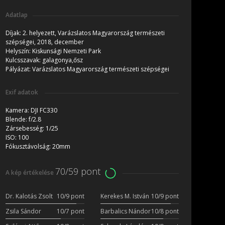
Adatlap
Díjak:
2. helyezett, Varázslatos Magyarország természeti
szépségei, 2018, december
Helyszín:
Kiskunsági Nemzeti Park
Kulcsszavak:
galagonya,ősz
Pályázat:
Varázslatos Magyarország természeti szépségei
Exif adatok
Kamera:
DJI FC330
Blende:
f/2.8
Zársebesség:
1/25
ISO:
100
Fókusztávolság:
20mm
70/59 pont
A kép értékelése
Dr. Kalotás Zsolt
10/9 pont
Kerekes M. István
10/9 pont
Zsila Sándor
10/7 pont
Barbalics Nándor
10/8 pont