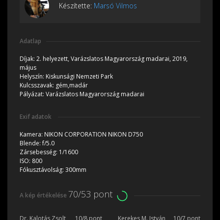
Készítette:
Marsó Vilmos
Adatlap
Díjak:
2. helyezett, Varázslatos Magyarország madarai, 2019,
május
Helyszín:
Kiskunsági Nemzeti Park
Kulcsszavak:
gém,madár
Pályázat:
Varázslatos Magyarország madarai
Exif adatok
Kamera:
NIKON CORPORATION NIKON D750
Blende:
f/5.0
Zársebesség:
1/1600
ISO:
800
Fókusztávolság:
300mm
70/53 pont
A kép értékelése
Dr. Kalotás Zsolt
10/8 pont
Kerekes M. István
10/7 pont