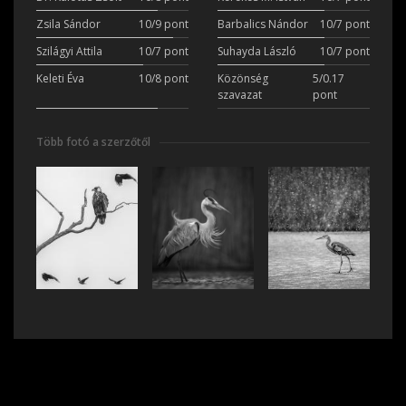
Zsila Sándor
10/9 pont
Barbalics Nándor
10/7 pont
Szilágyi Attila
10/7 pont
Suhayda László
10/7 pont
Keleti Éva
10/8 pont
Közönség
5/0.17
szavazat
pont
Több fotó a szerzőtől