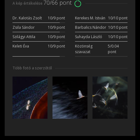
70/66 pont
A kép értékelése
Dr. Kalotás Zsolt
10/9 pont
Kerekes M. István
10/10 pont
Zsila Sándor
10/9 pont
Barbalics Nándor
10/10 pont
Szilágyi Attila
10/9 pont
Suhayda László
10/10 pont
Keleti Éva
10/9 pont
Közönség
5/0.04
szavazat
pont
Több fotó a szerzőtől