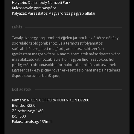
Helyszín:
Duna–Ipoly Nemzeti Park
Kulcsszavak:
gombaspóra
Pályázat:
Varázslatos Magyarország egyéb állatai
Leírás
Tavaly tizenegy szeptemberi éjjelen jártam ki az ártérre néhány
sporuláló taplógombához. Ez a termőtest folyamatos
spórafelhőt eregetett magából, amit absztraktszerűen
igyekeztem megörökíteni. A finom áramlatok másodpercenként
más alakzatokat hoztak létre: hol nagyon finom sávokba, hol
pedig erős robbanásokba formálódtak a millió spóraszemek.
Egyszer csak egy piciny rovar érkezett és pihent meg a hatalmas
&quot;spóraviharban&quot;.
Exif adatok
Kamera:
NIKON CORPORATION NIKON D7200
Blende:
f/22.0
Zársebesség:
1/80
ISO:
800
Fókusztávolság:
135mm