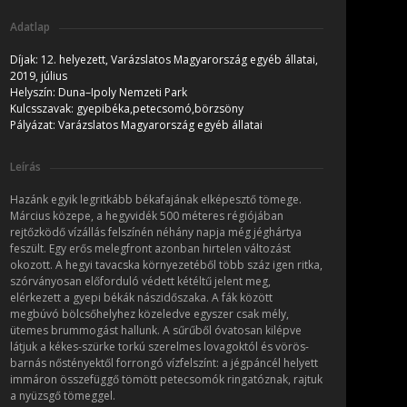
Adatlap
Díjak:
12. helyezett, Varázslatos Magyarország egyéb állatai,
2019, július
Helyszín:
Duna–Ipoly Nemzeti Park
Kulcsszavak:
gyepibéka,petecsomó,börzsöny
Pályázat:
Varázslatos Magyarország egyéb állatai
Leírás
Hazánk egyik legritkább békafajának elképesztő tömege.
Március közepe, a hegyvidék 500 méteres régiójában
rejtőzködő vízállás felszínén néhány napja még jéghártya
feszült. Egy erős melegfront azonban hirtelen változást
okozott. A hegyi tavacska környezetéből több száz igen ritka,
szórványosan előforduló védett kétéltű jelent meg,
elérkezett a gyepi békák nászidőszaka. A fák között
megbúvó bölcsőhelyhez közeledve egyszer csak mély,
ütemes brummogást hallunk. A sűrűből óvatosan kilépve
látjuk a kékes-szürke torkú szerelmes lovagoktól és vörös-
barnás nőstényektől forrongó vízfelszínt: a jégpáncél helyett
immáron összefüggő tömött petecsomók ringatóznak, rajtuk
a nyüzsgő tömeggel.