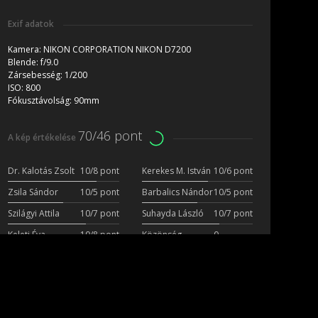
Exif adatok
Kamera:
NIKON CORPORATION NIKON D7200
Blende:
f/9.0
Zársebesség:
1/200
ISO:
800
Fókusztávolság:
90mm
70/46 pont
A kép értékelése
Dr. Kalotás Zsolt
10/8 pont
Kerekes M. István
10/6 pont
Zsila Sándor
10/5 pont
Barbalics Nándor
10/5 pont
Szilágyi Attila
10/7 pont
Suhayda László
10/7 pont
Keleti Éva
10/8 pont
Közönség
0
szavazat
szavazat
Több fotó a szerzőtől