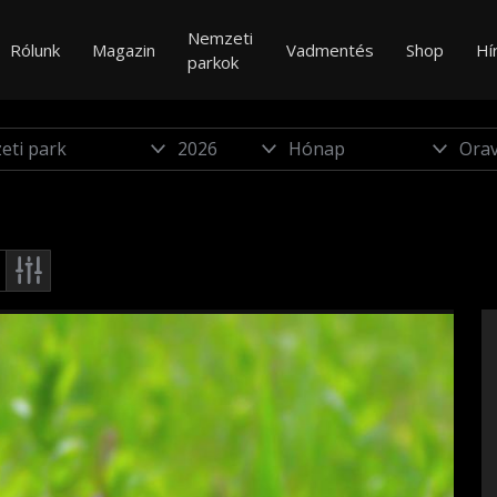
Nemzeti
Rólunk
Magazin
Vadmentés
Shop
Hí
parkok