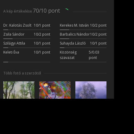
70/10 pont
A kép értékelése
Dr. Kalotás Zsolt
10/1 pont
Kerekes M. István
10/2 pont
Zsila Sándor
10/2 pont
Barbalics Nándor
10/2 pont
Szilágyi Attila
10/1 pont
Suhayda László
10/1 pont
Keleti Éva
10/1 pont
Közönség
5/0.03
szavazat
pont
Több fotó a szerzőtől