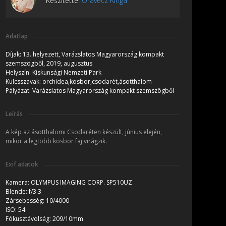
Készítette:
Oravecz Kinga
Adatlap
Díjak:
13. helyezett, Varázslatos Magyarország kompakt
szemszögből, 2019, augusztus
Helyszín:
Kiskunsági Nemzeti Park
Kulcsszavak:
orchidea,kosbor,csodarét,ásotthalom
Pályázat:
Varázslatos Magyarország kompakt szemszögből
Leírás
A kép az ásotthalomi Csodaréten készült, június elején,
mikor a legtöbb kosbor faj virágzik.
Exif adatok
Kamera:
OLYMPUS IMAGING CORP. SP510UZ
Blende:
f/3.3
Zársebesség:
10/4000
ISO:
54
Fókusztávolság:
209/10mm