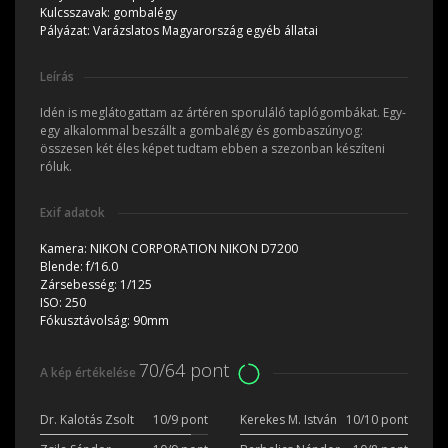
Kulcsszavak:
gombalégy
Pályázat:
Varázslatos Magyarország egyéb állatai
Leírás
Idén is meglátogattam az ártéren sporuláló taplógombákat. Egy-
egy alkalommal beszállt a gombalégy és gombaszúnyog:
összesen két éles képet tudtam ebben a szezonban készíteni
róluk.
Exif adatok
Kamera:
NIKON CORPORATION NIKON D7200
Blende:
f/16.0
Zársebesség:
1/125
ISO:
250
Fókusztávolság:
90mm
70/64 pont
A kép értékelése
Dr. Kalotás Zsolt
10/9 pont
Kerekes M. István
10/10 pont