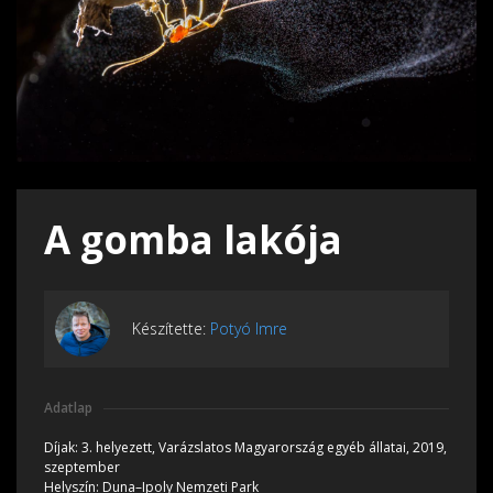
A gomba lakója
Készítette:
Potyó Imre
Adatlap
Díjak:
3. helyezett, Varázslatos Magyarország egyéb állatai, 2019,
szeptember
Helyszín:
Duna–Ipoly Nemzeti Park