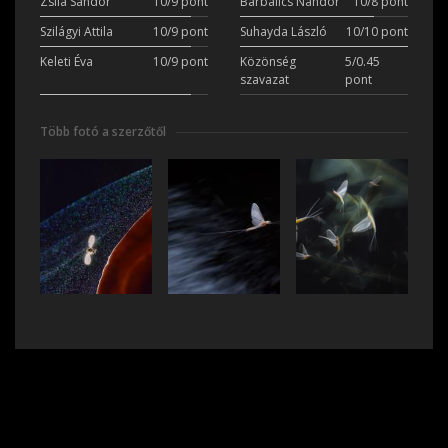
Zsila Sándor
10/9 pont
Barbalics Nándor
10/8 pont
Szilágyi Attila
10/9 pont
Suhayda László
10/10 pont
Keleti Éva
10/9 pont
Közönség
5/0.45
szavazat
pont
Több fotó a szerzőtől