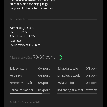
Kulcsszavak:
csónak,jég,fagy
Pályázat:
Ember a természetben
Exif adatok
Kamera:
DJI FC330
Blende:
f/2.8
Zársebesség:
1/30
ISO:
100
Fókusztávolság:
20mm
70/36 pont
A kép értékelése
Szilágyi Attila
10/4 pont
Suhayda László
10/3 pont
Keleti Éva
10/3 pont
Dr. Kalotás Zsolt
10/3 pont
Kerekes M. István
10/8 pont
Zsila Sándor
10/7 pont
Barbalics Nándor
10/8 pont
Közönség szavazat
0 szavazat
Több fotó a szerzőtől