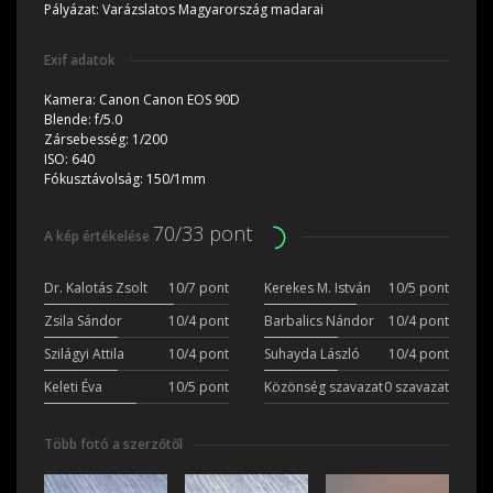
Pályázat:
Varázslatos Magyarország madarai
Exif adatok
Kamera:
Canon Canon EOS 90D
Blende:
f/5.0
Zársebesség:
1/200
ISO:
640
Fókusztávolság:
150/1mm
70/33 pont
A kép értékelése
Dr. Kalotás Zsolt
10/7 pont
Kerekes M. István
10/5 pont
Zsila Sándor
10/4 pont
Barbalics Nándor
10/4 pont
Szilágyi Attila
10/4 pont
Suhayda László
10/4 pont
Keleti Éva
10/5 pont
Közönség szavazat
0 szavazat
Több fotó a szerzőtől