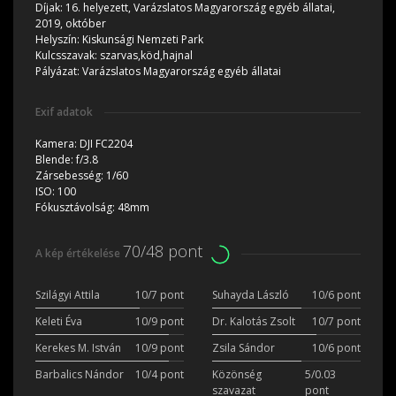
Díjak:
16. helyezett, Varázslatos Magyarország egyéb állatai,
2019, október
Helyszín:
Kiskunsági Nemzeti Park
Kulcsszavak:
szarvas,köd,hajnal
Pályázat:
Varázslatos Magyarország egyéb állatai
Exif adatok
Kamera:
DJI FC2204
Blende:
f/3.8
Zársebesség:
1/60
ISO:
100
Fókusztávolság:
48mm
70/48 pont
A kép értékelése
Szilágyi Attila
10/7 pont
Suhayda László
10/6 pont
Keleti Éva
10/9 pont
Dr. Kalotás Zsolt
10/7 pont
Kerekes M. István
10/9 pont
Zsila Sándor
10/6 pont
Barbalics Nándor
10/4 pont
Közönség
5/0.03
szavazat
pont