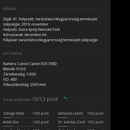
Adatlap
Díjak:
91. helyezett, Varázslatos Magyarország természeti
szépségei, 2019, november
Helyszín:
Duna–Ipoly Nemzeti Park
Kulcsszavak:
december,hó
Pályázat:
Varázslatos Magyarország természeti szépségei
Exif adatok
Kamera:
Canon Canon EOS 700D
Blende:
f/10.0
Zársebesség:
1/200
ISO:
400
Fókusztávolság:
250/1mm
70/13 pont
A kép értékelése
Szilágyi Attila
10/2 pont
Suhayda László
10/2 pont
Keleti Éva
10/2 pont
Dr. Kalotás Zsolt
10/2 pont