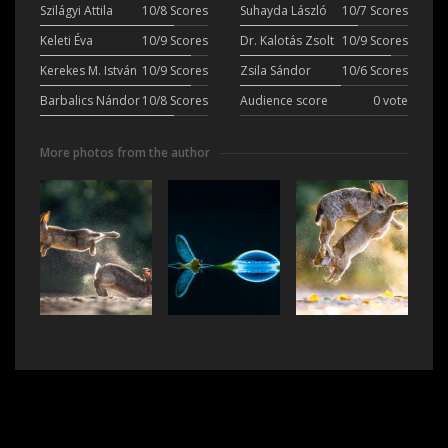
Szilágyi Attila
10/8 Scores
Suhayda László
10/7 Scores
Keleti Éva
10/9 Scores
Dr. Kalotás Zsolt
10/9 Scores
Kerekes M. István
10/9 Scores
Zsila Sándor
10/6 Scores
Barbalics Nándor
10/8 Scores
Audience score
0 vote
More photos from the author