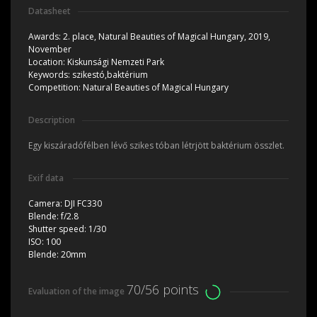
Datasheet
Awards:
2. place, Natural Beauties of Magical Hungary, 2019,
November
Location:
Kiskunsági Nemzeti Park
Keywords:
szikestó,baktérium
Competition:
Natural Beauties of Magical Hungary
Description
Egy kiszáradófélben lévő szikes tóban létrjött baktérium összlet.
Exif data
Camera:
DJI FC330
Blende:
f/2.8
Shutter speed:
1/30
ISO:
100
Blende:
20mm
70/56 points
Evaluation of the image