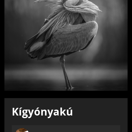
Kígyónyakú