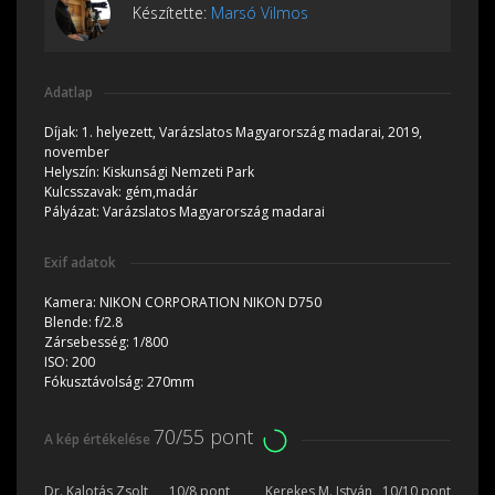
Készítette:
Marsó Vilmos
Adatlap
Díjak:
1. helyezett, Varázslatos Magyarország madarai, 2019,
november
Helyszín:
Kiskunsági Nemzeti Park
Kulcsszavak:
gém,madár
Pályázat:
Varázslatos Magyarország madarai
Exif adatok
Kamera:
NIKON CORPORATION NIKON D750
Blende:
f/2.8
Zársebesség:
1/800
ISO:
200
Fókusztávolság:
270mm
70/55 pont
A kép értékelése
Dr. Kalotás Zsolt
10/8 pont
Kerekes M. István
10/10 pont