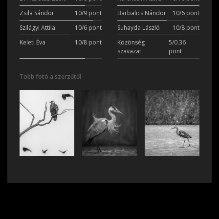
Zsila Sándor
10/9 pont
Barbalics Nándor
10/6 pont
Szilágyi Attila
10/6 pont
Suhayda László
10/8 pont
Keleti Éva
10/8 pont
Közönség
5/0.36
szavazat
pont
Több fotó a szerzőtől