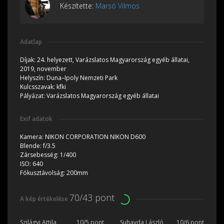
Készítette:
Marsó Vilmos
Adatlap
Díjak:
24. helyezett, Varázslatos Magyarország egyéb állatai,
2019, november
Helyszín:
Duna–Ipoly Nemzeti Park
Kulcsszavak:
kfki
Pályázat:
Varázslatos Magyarország egyéb állatai
Exif adatok
Kamera:
NIKON CORPORATION NIKON D600
Blende:
f/3.5
Zársebesség:
1/400
ISO:
640
Fókusztávolság:
200mm
70/43 pont
A kép értékelése
Szilágyi Attila
10/5 pont
Suhayda László
10/6 pont