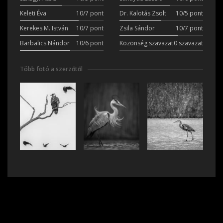
Keleti Éva
10/7 pont
Dr. Kalotás Zsolt
10/5 pont
Kerekes M. István
10/7 pont
Zsila Sándor
10/7 pont
Barbalics Nándor
10/6 pont
Közönség szavazat
0 szavazat
Több fotó a szerzőtől