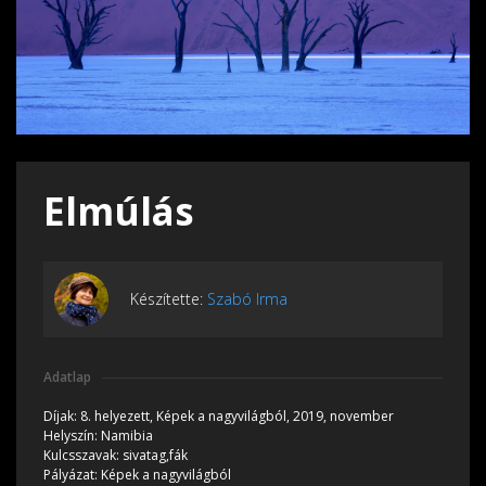
Elmúlás
Készítette:
Szabó Irma
Adatlap
Díjak:
8. helyezett, Képek a nagyvilágból, 2019, november
Helyszín:
Namibia
Kulcsszavak:
sivatag,fák
Pályázat:
Képek a nagyvilágból