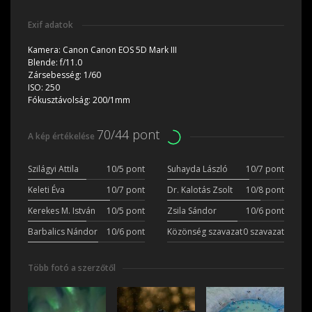
Exif adatok
Kamera:
Canon Canon EOS 5D Mark III
Blende:
f/11.0
Zársebesség:
1/60
ISO:
250
Fókusztávolság:
200/1mm
70/44 pont
A kép értékelése
Szilágyi Attila
10/5 pont
Suhayda László
10/7 pont
Keleti Éva
10/7 pont
Dr. Kalotás Zsolt
10/8 pont
Kerekes M. István
10/5 pont
Zsila Sándor
10/6 pont
Barbalics Nándor
10/6 pont
Közönség szavazat
0 szavazat
Több fotó a szerzőtől