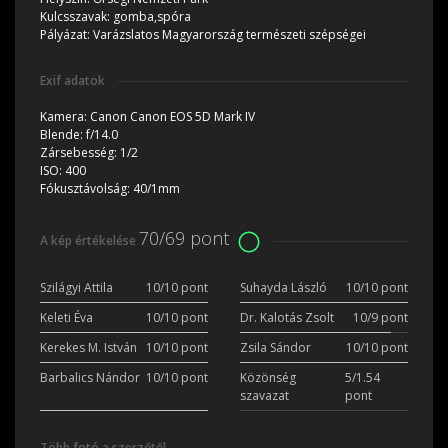
Kulcsszavak:
gomba,spóra
Pályázat:
Varázslatos Magyarország természeti szépségei
Exif adatok
Kamera:
Canon Canon EOS 5D Mark IV
Blende:
f/14.0
Zársebesség:
1/2
ISO:
400
Fókusztávolság:
40/1mm
70/69 pont
A kép értékelése
Szilágyi Attila
10/10 pont
Suhayda László
10/10 pont
Keleti Éva
10/10 pont
Dr. Kalotás Zsolt
10/9 pont
Kerekes M. István
10/10 pont
Zsila Sándor
10/10 pont
Barbalics Nándor
10/10 pont
Közönség
5/1.54
szavazat
pont
Több fotó a szerzőtől