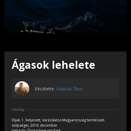
Ágasok lehelete
Készítette:
Litauszki Tibor
Adatlap
Díjak:
1. helyezett, Varázslatos Magyarország természeti
szépségei, 2019, december
Helyszín:
Őrségi Nemzeti Park