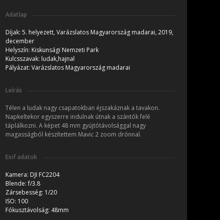
Adatlap
Díjak:
5. helyezett, Varázslatos Magyarország madarai, 2019,
december
Helyszín:
Kiskunsági Nemzeti Park
Kulcsszavak:
ludak,hajnal
Pályázat:
Varázslatos Magyarország madarai
Leírás
Télen a ludak nagy csapatokban éjszakáznak a tavakon.
Napkeltekor egyszerre indulnak útnak a szántók felé
táplálkozni. A képet 48 mm gyújtótávolsággal nagy
magasságból készítettem Mavic 2 zoom drónnal.
Exif adatok
Kamera:
DJI FC2204
Blende:
f/3.8
Zársebesség:
1/20
ISO:
100
Fókusztávolság:
48mm