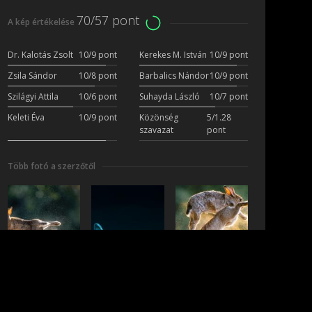
70/57 pont
A kép értékelése
Dr. Kalotás Zsolt
10/9 pont
Kerekes M. István
10/9 pont
Zsila Sándor
10/8 pont
Barbalics Nándor
10/9 pont
Szilágyi Attila
10/6 pont
Suhayda László
10/7 pont
Keleti Éva
10/9 pont
Közönség
5/1.28
szavazat
pont
Több fotó a szerzőtől