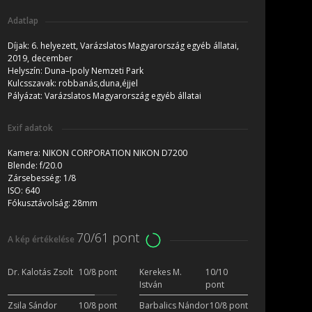
Adatlap
Díjak:
6. helyezett, Varázslatos Magyarország egyéb állatai,
2019, december
Helyszín:
Duna–Ipoly Nemzeti Park
Kulcsszavak:
robbanás,duna,éjjel
Pályázat:
Varázslatos Magyarország egyéb állatai
Exif adatok
Kamera:
NIKON CORPORATION NIKON D7200
Blende:
f/20.0
Zársebesség:
1/8
ISO:
640
Fókusztávolság:
28mm
70/61 pont
A kép értékelése
Dr. Kalotás Zsolt
10/8 pont
Kerekes M.
10/10
István
pont
Zsila Sándor
10/8 pont
Barbalics Nándor
10/8 pont