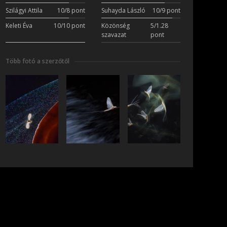
Szilágyi Attila
10/8 pont
Suhayda László
10/9 pont
Keleti Éva
10/10 pont
Közönség
5/1.28
szavazat
pont
Több fotó a szerzőtől
iratkozás