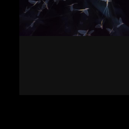
Kapcsolat
Felhasználási feltételek
Adatvédelmi sza