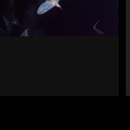
bályzat
Impresszum
Támogatók
Fel