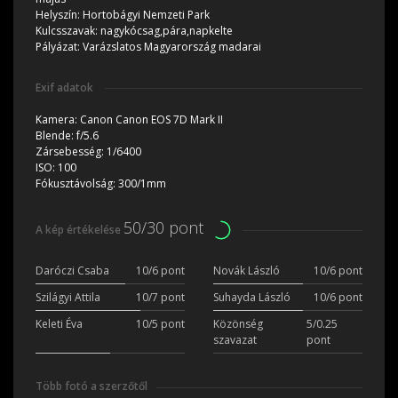
Helyszín:
Hortobágyi Nemzeti Park
Kulcsszavak:
nagykócsag,pára,napkelte
Pályázat:
Varázslatos Magyarország madarai
Exif adatok
Kamera:
Canon Canon EOS 7D Mark II
Blende:
f/5.6
Zársebesség:
1/6400
ISO:
100
Fókusztávolság:
300/1mm
50/30 pont
A kép értékelése
Daróczi Csaba
10/6 pont
Novák László
10/6 pont
Szilágyi Attila
10/7 pont
Suhayda László
10/6 pont
Keleti Éva
10/5 pont
Közönség
5/0.25
szavazat
pont
Több fotó a szerzőtől