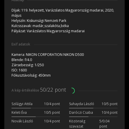
Díjak:
119. helyezett, Varázslatos Magyarország madarai, 2020,
május
Helyszín:
Kiskunsági Nemzeti Park
Kulcsszavak:
madár,szalakóta,béka
Pályázat:
Varázslatos Magyarország madarai
Exif adatok
Kamera:
NIKON CORPORATION NIKON D500
Blende:
f/4.0
Zársebesség:
1/250
ISO:
1600
Fókusztávolság:
450mm
50/22 pont
A kép értékelése
Szilágyi Attila
10/4 pont
Suhayda László
10/5 pont
Keleti Éva
10/5 pont
Daróczi Csaba
10/4 pont
Novák László
10/4 pont
Közönség
5/0.04
szavazat
pont