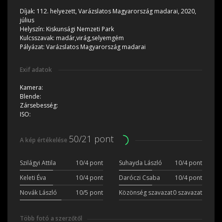
Díjak:
112. helyezett, Varázslatos Magyarország madarai, 2020,
július
Helyszín:
Kiskunsági Nemzeti Park
Kulcsszavak:
madár,virág,selyemgém
Pályázat:
Varázslatos Magyarország madarai
Exif adatok
Kamera:
Blende:
Zársebesség:
ISO:
50/21 pont
A kép értékelése
Szilágyi Attila
10/4 pont
Suhayda László
10/4 pont
Keleti Éva
10/4 pont
Daróczi Csaba
10/4 pont
Novák László
10/5 pont
Közönség szavazat
0 szavazat
Több fotó a szerzőtől