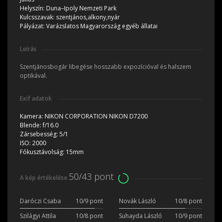
Helyszín:
Duna–Ipoly Nemzeti Park
Kulcsszavak:
szentjános,alkony,nyár
Pályázat:
Varázslatos Magyarország egyéb állatai
Leírás
Szentjánosbogár libegése hosszabb expozícióval és halszem
optikával.
Exif adatok
Kamera:
NIKON CORPORATION NIKON D7200
Blende:
f/16.0
Zársebesség:
5/1
ISO:
2000
Fókusztávolság:
15mm
50/43 pont
A kép értékelése
Daróczi Csaba
10/9 pont
Novák László
10/8 pont
Szilágyi Attila
10/8 pont
Suhayda László
10/9 pont