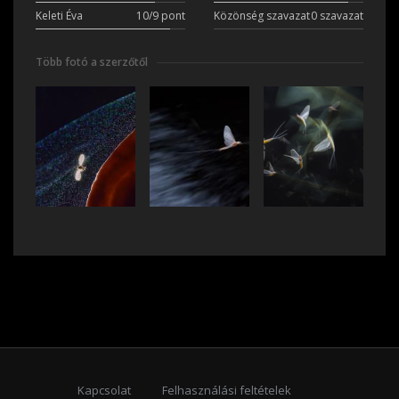
Keleti Éva
10/9 pont
Közönség szavazat
0 szavazat
Több fotó a szerzőtől
Kapcsolat
Felhasználási feltételek