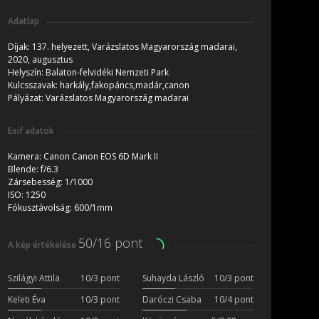
Adatlap
Díjak:
137. helyezett, Varázslatos Magyarország madarai,
2020, augusztus
Helyszín:
Balaton-felvidéki Nemzeti Park
Kulcsszavak:
harkály,fakopáncs,madár,canon
Pályázat:
Varázslatos Magyarország madarai
Exif adatok
Kamera:
Canon Canon EOS 6D Mark II
Blende:
f/6.3
Zársebesség:
1/1000
ISO:
1250
Fókusztávolság:
600/1mm
50/16 pont
A kép értékelése
Szilágyi Attila
10/3 pont
Suhayda László
10/3 pont
Keleti Éva
10/3 pont
Daróczi Csaba
10/4 pont