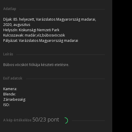
Adatlap
Díjak:
85. helyezett, Varázslatos Magyarország madarai,
2020, augusztus
Helyszín:
Kiskunsági Nemzeti Park
Kulcsszavak:
madár,víz,búbosvöcsök
Pályázat:
Varázslatos Magyarország madarai
Leírás
Búbos vöcsköt fiókája készteti etetésre.
Exif adatok
Kamera:
Blende:
Zársebesség:
ISO:
50/23 pont
A kép értékelése