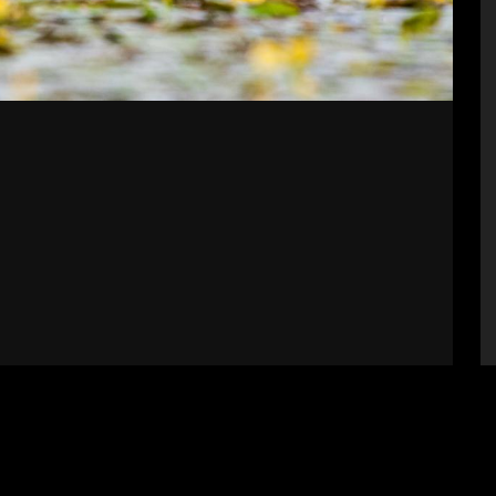
bályzat
Impresszum
Támogatók
Fel