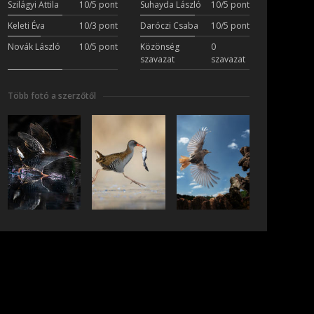
Szilágyi Attila
10/5 pont
Suhayda László
10/5 pont
Keleti Éva
10/3 pont
Daróczi Csaba
10/5 pont
Novák László
10/5 pont
Közönség
0
szavazat
szavazat
Több fotó a szerzőtől
iratkozás