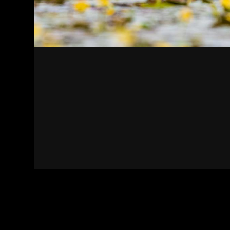
Kapcsolat
Felhasználási feltételek
Adatvédelmi sza